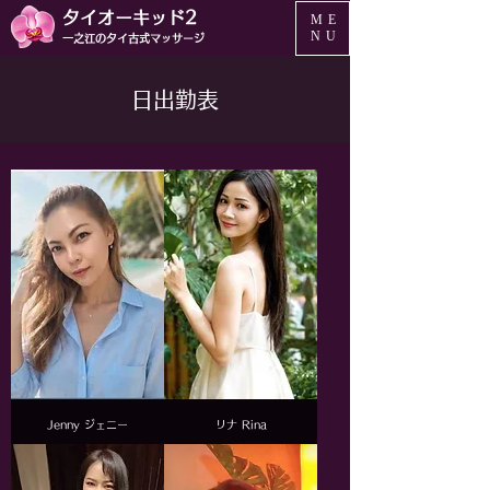
タイオーキッド2
ME
NU
一之江のタイ古式マッサージ
日出勤表
Jenny ジェニー
リナ Rina