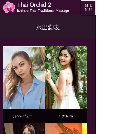
Thai Orchid 2
ME
NU
Ichinoe Thai Traditional Massage
水出勤表
Jenny ジェニー
リナ Rina