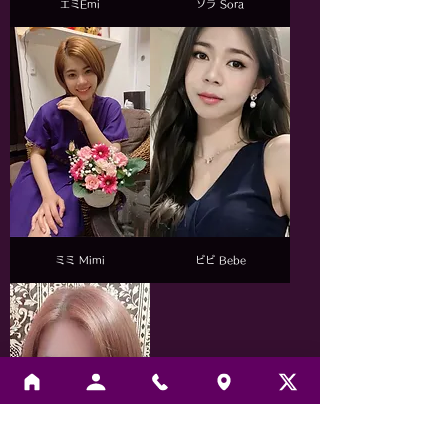
エミEmi
ソラ Sora
ミミ Mimi
ビビ Bebe